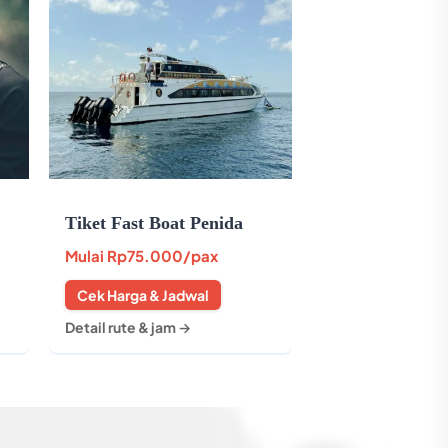
Tiket Fast Boat Penida
Mulai
Rp75.000
/pax
Cek Harga & Jadwal
Detail rute & jam →