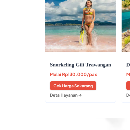
Snorkeling Gili Trawangan
D
Mulai
Rp130.000
/pax
M
Cek Harga Sekarang
Detail layanan →
D