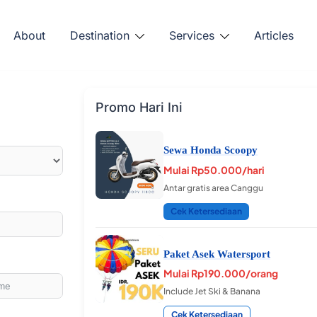
 Labuan
About
Destination
Services
Articles
Promo Hari Ini
ran Anda. Antar gratis, harga
jak 2013.
Sewa Honda Scoopy
Mulai
Rp50.000
/hari
Antar gratis area Canggu
Cek Ketersediaan
Paket Asek Watersport
Mulai
Rp190.000
/orang
Include Jet Ski & Banana
Cek Ketersediaan