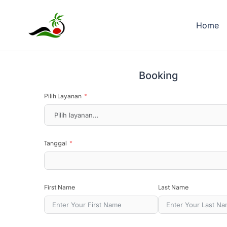
Skip
Nusa Penida &
to
Home
content
Bajo
Booking
GoTravela hadir untuk petualangan libu
Pilih Layanan
transparan, dan layanan terpercaya se
Lihat Harga & Paket
Tanggal
First Name
Last Name