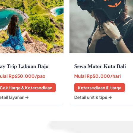
ay Trip Labuan Bajo
Sewa Motor Kuta Bali
ulai
Rp650.000
/pax
Mulai
Rp50.000
/hari
Cek Harga & Ketersediaan
Ketersediaan & Harga
etail layanan →
Detail unit & tipe →