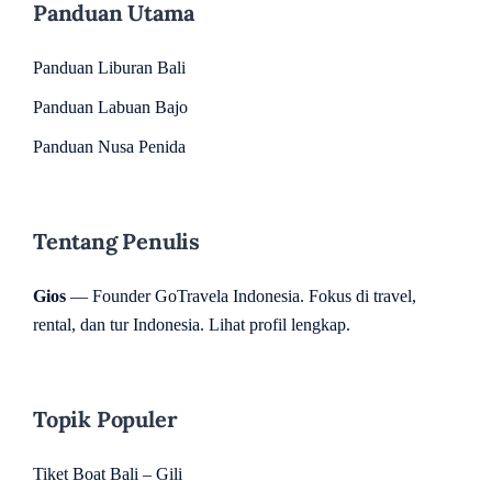
Panduan Utama
Panduan Liburan Bali
Panduan Labuan Bajo
Panduan Nusa Penida
Tentang Penulis
Gios
— Founder GoTravela Indonesia. Fokus di travel,
rental, dan tur Indonesia.
Lihat profil lengkap
.
Topik Populer
Tiket Boat Bali – Gili