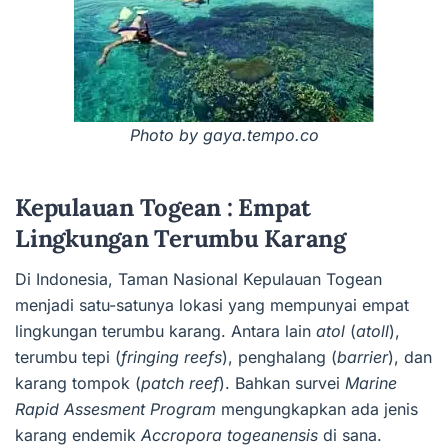
Photo by gaya.tempo.co
Kepulauan Togean :
Empat
Lingkungan Terumbu Karang
Di Indonesia, Taman Nasional Kepulauan Togean
menjadi satu-satunya lokasi yang mempunyai empat
lingkungan terumbu karang. Antara lain
atol
(
atoll
),
terumbu tepi (
fringing reefs
), penghalang (
barrier
), dan
karang tompok (
patch reef
). Bahkan survei
Marine
Rapid Assesment Program
mengungkapkan ada jenis
karang endemik
Accropora togeanensis
di sana.