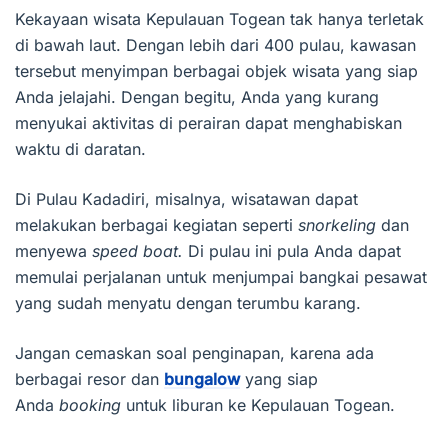
Kekayaan wisata Kepulauan Togean tak hanya terletak
di bawah laut. Dengan lebih dari 400 pulau, kawasan
tersebut menyimpan berbagai objek wisata yang siap
Anda jelajahi. Dengan begitu, Anda yang kurang
menyukai aktivitas di perairan dapat menghabiskan
waktu di daratan.
Di Pulau Kadadiri, misalnya, wisatawan dapat
melakukan berbagai kegiatan seperti
snorkeling
dan
menyewa
speed boat.
Di pulau ini pula Anda dapat
memulai perjalanan untuk menjumpai bangkai pesawat
yang sudah menyatu dengan terumbu karang.
Jangan cemaskan soal penginapan, karena ada
berbagai resor dan
bungalow
yang siap
Anda
booking
untuk liburan ke Kepulauan Togean.