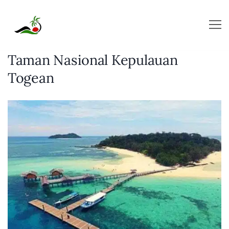
Skip
to
content
Taman Nasional Kepulauan
Togean