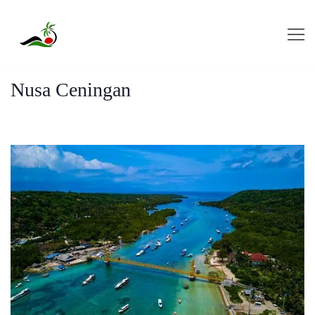
Skip
to
content
Nusa Ceningan