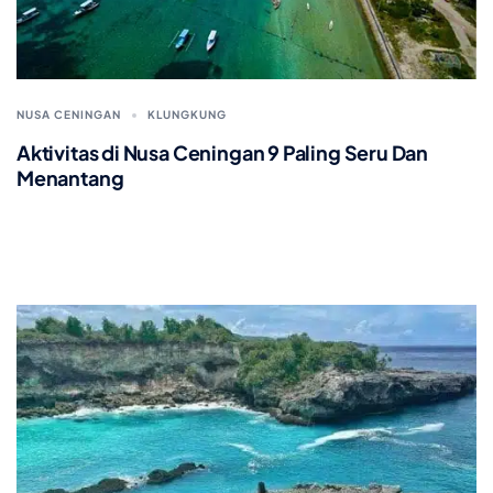
NUSA CENINGAN
KLUNGKUNG
Aktivitas di Nusa Ceningan 9 Paling Seru Dan
Menantang