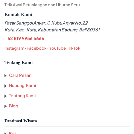
Titik Awal Petualangan dan Liburan Seru
Kontak Kami
Pasar Senggol Anyar, Jl. Kubu Anyar No.22
Kuta, Kec. Kuta, Kabupaten Badung, Bali 80361
+62 819 9956 5666
Instagram
·
Facebook
·
YouTube
·
TikTok
Tentang Kami
Cara Pesan
Hubungi Kami
Tentang Kami
Blog
Destinasi Wisata
Bali