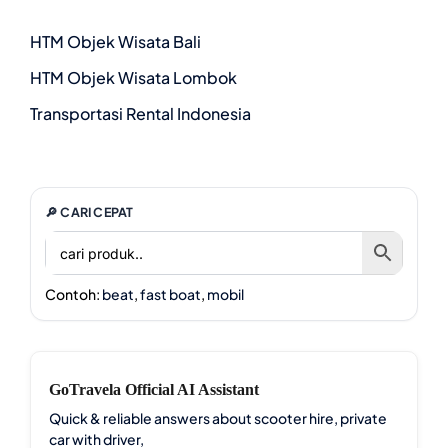
HTM Objek Wisata Bali
HTM Objek Wisata Lombok
Transportasi Rental Indonesia
🔎 CARI CEPAT
Contoh:
beat
,
fast boat
,
mobil
GoTravela Official AI Assistant
Quick & reliable answers about scooter hire, private
car with driver,