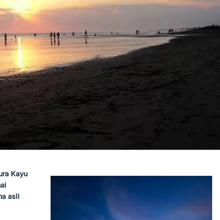
ura Kayu
ai
a asli