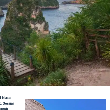
i Nusa
k. Sesuai
rumah