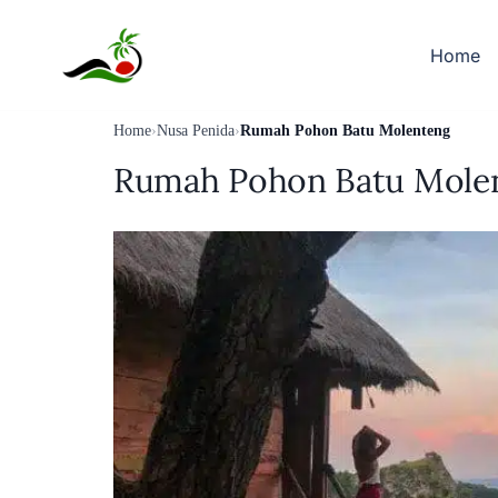
Skip
to
Home
content
Home
›
Nusa Penida
›
Rumah Pohon Batu Molenteng
Rumah Pohon Batu Mole