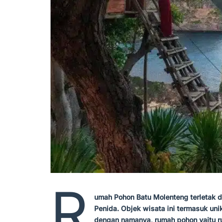
R
umah Pohon Batu Molenteng terletak d
Penida. Objek wisata ini termasuk uni
dengan namanya, rumah pohon yaitu 