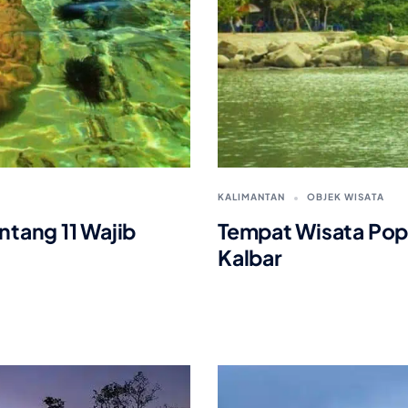
KALIMANTAN
OBJEK WISATA
tang 11 Wajib
Tempat Wisata Popu
Kalbar