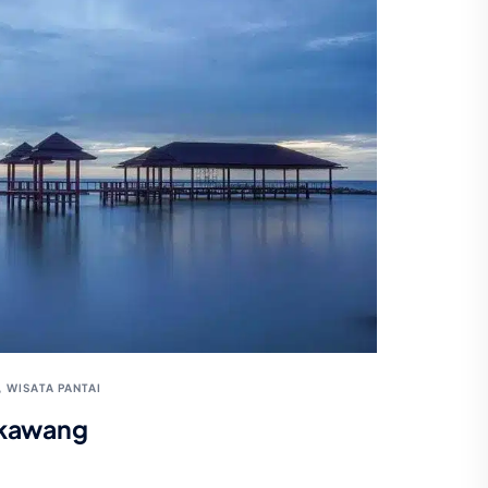
,
WISATA PANTAI
gkawang