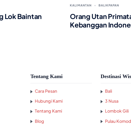
KALIMANTAN
BALIKPAPAN
g Lok Baintan
Orang Utan Primat
Kebanggan Indone
Tentang Kami
Destinasi Wi
Cara Pesan
Bali
Hubungi Kami
3 Nusa
Tentang Kami
Lombok Gili
Blog
Pulau Komo