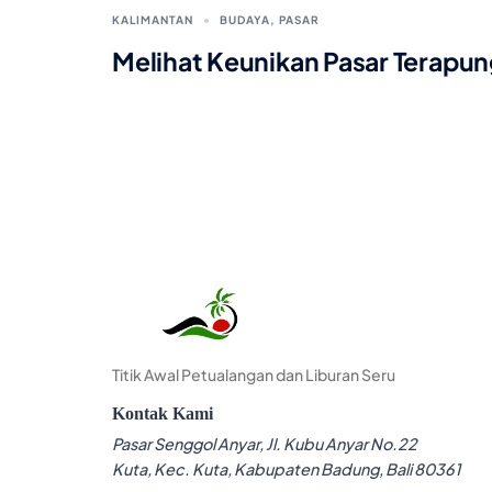
KALIMANTAN
BUDAYA
,
PASAR
Melihat Keunikan Pasar Terapun
Titik Awal Petualangan dan Liburan Seru
Kontak Kami
Pasar Senggol Anyar, Jl. Kubu Anyar No.22
Kuta, Kec. Kuta, Kabupaten Badung, Bali 80361