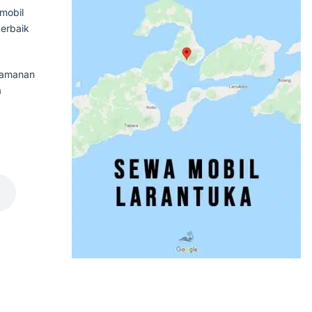
 mobil
terbaik
yamanan
a