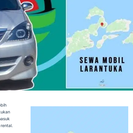
ebih
kukan
masuk
rental.