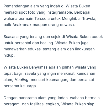
Pemandangan alam yang indah di Wisata Buken
menjadi spot foto yang Instagramable. Berbagai
wahana bermain Tersedia untuk Menghibur Travela,
baik Anak-anak maupun orang dewasa.
Suasana yang tenang dan sejuk di Wisata Buken cocok
untuk bersantai dan healing. Wisata Buken juga
menawarkan edukasi tentang alam dan lingkungan
hidup.
Wisata Buken Banyumas adalah pilihan wisata yang
tepat bagi Travela yang ingin menikmati keindahan
alam,
Healing
, mencari ketenangan, dan bersantai
bersama keluarga.
Dengan panorama alam yang indah, wahana bermain
beragam, dan fasilitas lengkap, Wisata Buken siap