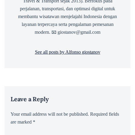
Travel & Transport sejak 2013). Berfokus pada
perjalanan, transportasi, dan optimasi digital untuk
membantu wisatawan menjelajahi Indonesia dengan
layanan terpercaya serta pengalaman pemesanan
modern. 📧 giostanov@gmail.com
See all posts by Alfonso giostanov
Leave a Reply
Your email address will not be published.
Required fields
are marked
*