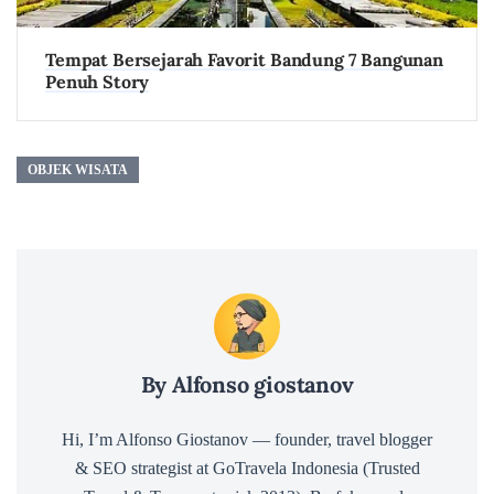
Tempat Bersejarah Favorit Bandung 7 Bangunan
Penuh Story
OBJEK WISATA
By Alfonso giostanov
Hi, I’m Alfonso Giostanov — founder, travel blogger
& SEO strategist at GoTravela Indonesia (Trusted