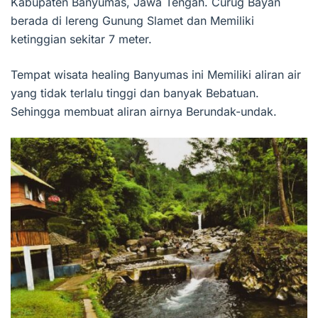
Kabupaten Banyumas, Jawa Tengah. Curug Bayan
berada di lereng Gunung Slamet dan Memiliki
ketinggian sekitar 7 meter.
Tempat wisata healing Banyumas ini Memiliki aliran air
yang tidak terlalu tinggi dan banyak Bebatuan.
Sehingga membuat aliran airnya Berundak-undak.