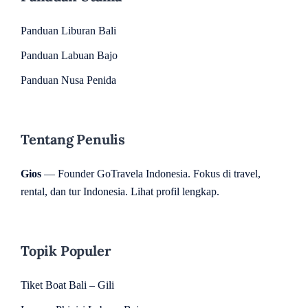
Panduan Liburan Bali
Panduan Labuan Bajo
Panduan Nusa Penida
Tentang Penulis
Gios
— Founder GoTravela Indonesia. Fokus di travel,
rental, dan tur Indonesia.
Lihat profil lengkap
.
Topik Populer
Tiket Boat Bali – Gili