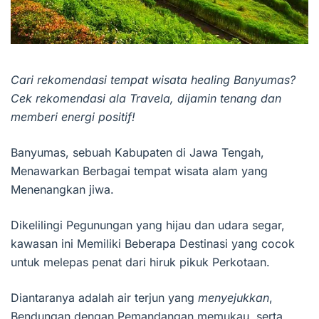
Cari rekomendasi tempat wisata healing Banyumas?
Cek rekomendasi ala Travela, dijamin tenang dan
memberi energi positif!
Banyumas, sebuah Kabupaten di Jawa Tengah,
Menawarkan Berbagai tempat wisata alam yang
Menenangkan jiwa.
Dikelilingi Pegunungan yang hijau dan udara segar,
kawasan ini Memiliki Beberapa Destinasi yang cocok
untuk melepas penat dari hiruk pikuk Perkotaan.
Diantaranya adalah air terjun yang
menyejukkan
,
Bendungan dengan Pemandangan memukau, serta