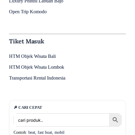
Luxury Phinisi Labuan Bajo
Open Trip Komodo
Tiket Masuk
HTM Objek Wisata Bali
HTM Objek Wisata Lombok
Transportasi Rental Indonesia
🔎 CARI CEPAT
Contoh:
beat
,
fast boat
,
mobil