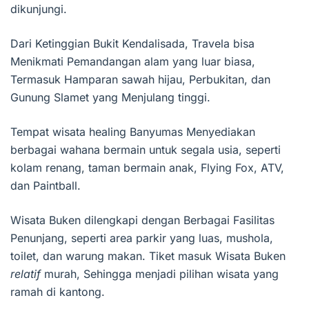
dikunjungi.
Dari Ketinggian Bukit Kendalisada, Travela bisa
Menikmati Pemandangan alam yang luar biasa,
Termasuk Hamparan sawah hijau, Perbukitan, dan
Gunung Slamet yang Menjulang tinggi.
Tempat wisata healing Banyumas Menyediakan
berbagai wahana bermain untuk segala usia, seperti
kolam renang, taman bermain anak, Flying Fox, ATV,
dan Paintball.
Wisata Buken dilengkapi dengan Berbagai Fasilitas
Penunjang, seperti area parkir yang luas, mushola,
toilet, dan warung makan. Tiket masuk Wisata Buken
relatif
murah, Sehingga menjadi pilihan wisata yang
ramah di kantong.