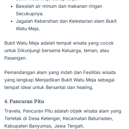
Bawalah air minum dan makanan ringan
Secukupnya.
Jagalah Kebersihan dan Kelestarian alam Bukit
Watu Meja.
Bukit Watu Meja adalah tempat wisata yang cocok
untuk Dikunjungi bersama Keluarga, teman, atau
Pasangan.
Pemandangan alam yang indah dan Fasilitas wisata
yang lengkap Menjadikan Bukit Watu Meja sebagai
tempat ideal untuk Bersantai dan healing.
4. Pancuran Pitu
Travela, Pancuran Pitu adalah objek wisata alam yang
Terletak di Desa Ketenger, Kecamatan Baturraden,
Kabupaten Banyumas, Jawa Tengah.