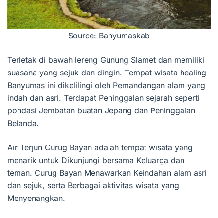
Source: Banyumaskab
Terletak di bawah lereng Gunung Slamet dan memiliki
suasana yang sejuk dan dingin. Tempat wisata healing
Banyumas ini dikelilingi oleh Pemandangan alam yang
indah dan asri. Terdapat Peninggalan sejarah seperti
pondasi Jembatan buatan Jepang dan Peninggalan
Belanda.
Air Terjun Curug Bayan adalah tempat wisata yang
menarik untuk Dikunjungi bersama Keluarga dan
teman. Curug Bayan Menawarkan Keindahan alam asri
dan sejuk, serta Berbagai aktivitas wisata yang
Menyenangkan.