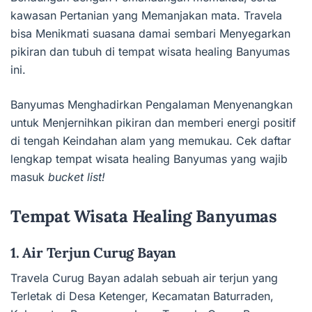
kawasan Pertanian yang Memanjakan mata. Travela
bisa Menikmati suasana damai sembari Menyegarkan
pikiran dan tubuh di tempat wisata healing Banyumas
ini.
Banyumas Menghadirkan Pengalaman Menyenangkan
untuk Menjernihkan pikiran dan memberi energi positif
di tengah Keindahan alam yang memukau. Cek daftar
lengkap tempat wisata healing Banyumas yang wajib
masuk
bucket list!
Tempat Wisata Healing Banyumas
1. Air Terjun Curug Bayan
Travela Curug Bayan adalah sebuah air terjun yang
Terletak di Desa Ketenger, Kecamatan Baturraden,