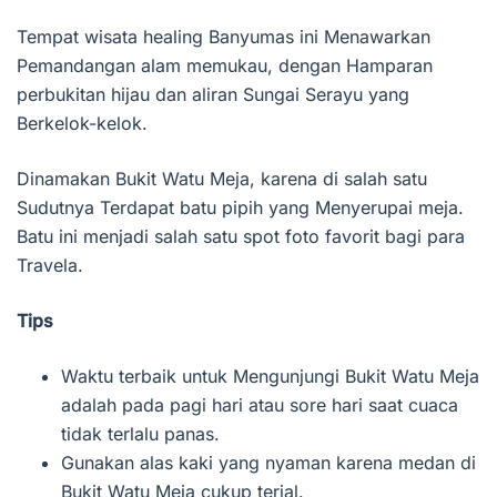
Tempat wisata healing Banyumas ini Menawarkan
Pemandangan alam memukau, dengan Hamparan
perbukitan hijau dan aliran Sungai Serayu yang
Berkelok-kelok.
Dinamakan Bukit Watu Meja, karena di salah satu
Sudutnya Terdapat batu pipih yang Menyerupai meja.
Batu ini menjadi salah satu spot foto favorit bagi para
Travela.
Tips
Waktu terbaik untuk Mengunjungi Bukit Watu Meja
adalah pada pagi hari atau sore hari saat cuaca
tidak terlalu panas.
Gunakan alas kaki yang nyaman karena medan di
Bukit Watu Meja cukup terjal.