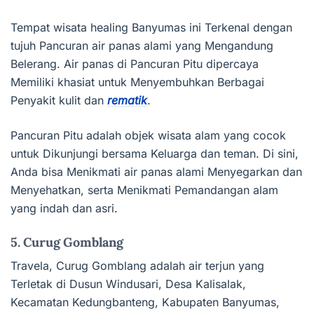
Tempat wisata healing Banyumas ini Terkenal dengan
tujuh Pancuran air panas alami yang Mengandung
Belerang. Air panas di Pancuran Pitu dipercaya
Memiliki khasiat untuk Menyembuhkan Berbagai
Penyakit kulit dan
rematik
.
Pancuran Pitu adalah objek wisata alam yang cocok
untuk Dikunjungi bersama Keluarga dan teman. Di sini,
Anda bisa Menikmati air panas alami Menyegarkan dan
Menyehatkan, serta Menikmati Pemandangan alam
yang indah dan asri.
5. Curug Gomblang
Travela, Curug Gomblang adalah air terjun yang
Terletak di Dusun Windusari, Desa Kalisalak,
Kecamatan Kedungbanteng, Kabupaten Banyumas,