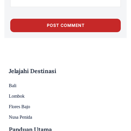
Jelajahi Destinasi
Bali
Lombok
Flores Bajo
Nusa Penida
Panduan Utama