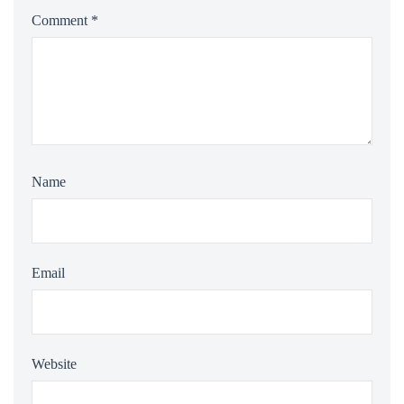
Comment
*
Name
Email
Website