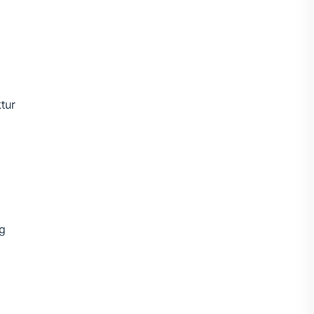
tur
g
i