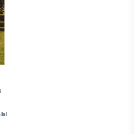
i
lai