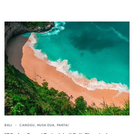
BALI
CANGGU
,
NUSA DUA
,
PANTAI