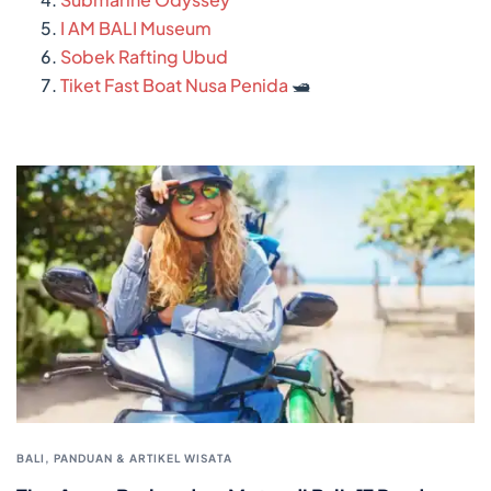
I AM BALI Museum
Sobek Rafting Ubud
Tiket Fast Boat Nusa Penida
🛥️
BALI
,
PANDUAN & ARTIKEL WISATA