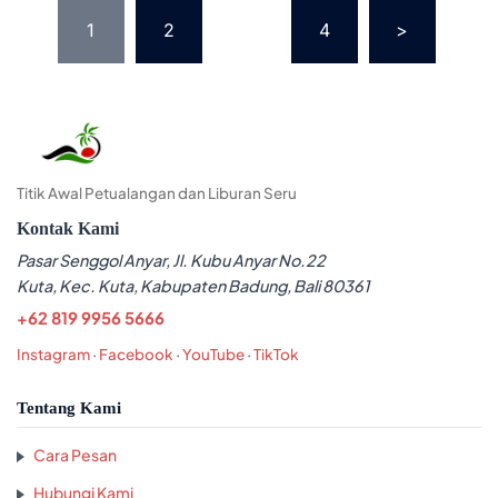
Posts
1
2
…
4
>
pagination
Titik Awal Petualangan dan Liburan Seru
Kontak Kami
Pasar Senggol Anyar, Jl. Kubu Anyar No.22
Kuta, Kec. Kuta, Kabupaten Badung, Bali 80361
+62 819 9956 5666
Instagram
·
Facebook
·
YouTube
·
TikTok
Tentang Kami
Cara Pesan
Hubungi Kami