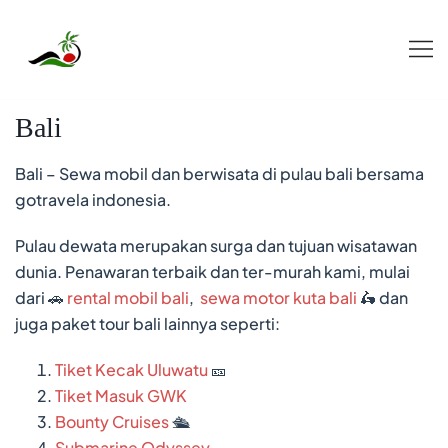
Skip
to
content
Bali
Bali – Sewa mobil dan berwisata di pulau bali bersama
gotravela indonesia.
Pulau dewata merupakan surga dan tujuan wisatawan
dunia. Penawaran terbaik dan ter-murah kami, mulai
dari 🚗
rental mobil bali
,
sewa motor kuta bali
🛵 dan
juga paket tour bali lainnya seperti:
Tiket Kecak Uluwatu
🎫
Tiket Masuk GWK
Bounty Cruises
🛳️
Submarine Odyssey