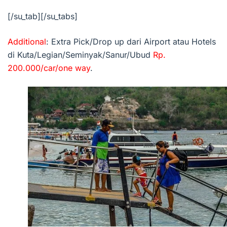
[/su_tab][/su_tabs]
Additional
: Extra Pick/Drop up dari Airport atau Hotels
di Kuta/Legian/Seminyak/Sanur/Ubud
Rp.
200.000/car/one way
.