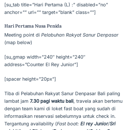
[su_tab title=”Hari Pertama (L) :” disabled=”no”
anchor=”” url=”” target=”blank” class=””]
Hari Pertama Nusa Penida
Meeting point di
Pelabuhan Rakyat Sanur Denpasar
(map below)
[su_gmap width=”240″ height=”240″
address=”Counter El Rey Junior”]
[spacer height=”20px”]
Tiba di Pelabuhan Rakyat Sanur Denpasar Bali paling
lambat jam
7.30 pagi waktu bali
, travela akan bertemu
dengan team kami di loket fast boat yang sudah di
informasikan reservasi sebelumnya untuk check in.
Tergantung availability (
Fast boat:
El rey Junior
/
Sri