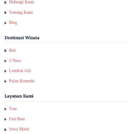
Hubungi Kami
Tentang Kami
Blog
Destinasi Wisata
Bali
3 Nusa
Lombok Gili
Pulau Komodo
Layanan Kami
Tour
Fast Boat
Sewa Motor