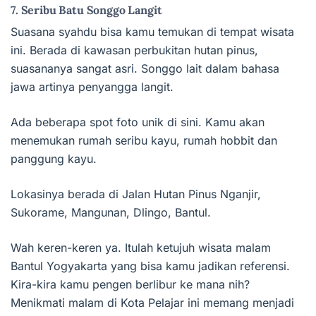
7. Seribu Batu Songgo Langit
Suasana syahdu bisa kamu temukan di tempat wisata
ini. Berada di kawasan perbukitan hutan pinus,
suasananya sangat asri. Songgo lait dalam bahasa
jawa artinya penyangga langit.
Ada beberapa spot foto unik di sini. Kamu akan
menemukan rumah seribu kayu, rumah hobbit dan
panggung kayu.
Lokasinya berada di Jalan Hutan Pinus Nganjir,
Sukorame, Mangunan, Dlingo, Bantul.
Wah keren-keren ya. Itulah ketujuh wisata malam
Bantul Yogyakarta yang bisa kamu jadikan referensi.
Kira-kira kamu pengen berlibur ke mana nih?
Menikmati malam di Kota Pelajar ini memang menjadi