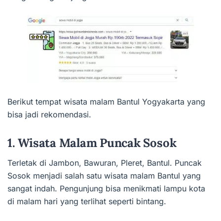
Berikut tempat wisata malam Bantul Yogyakarta yang
bisa jadi rekomendasi.
1. Wisata Malam Puncak Sosok
Terletak di Jambon, Bawuran, Pleret, Bantul. Puncak
Sosok menjadi salah satu wisata malam Bantul yang
sangat indah. Pengunjung bisa menikmati lampu kota
di malam hari yang terlihat seperti bintang.