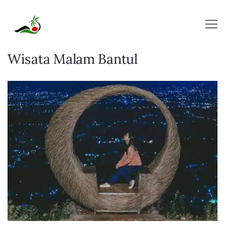
Skip
to
content
Wisata Malam Bantul