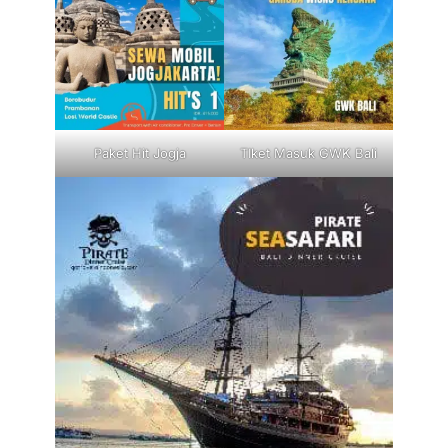
Paket Hit Jogja
TIket Masuk GWK Bali