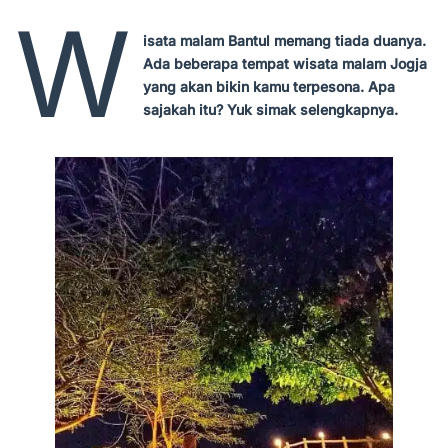
W
isata malam Bantul memang tiada duanya.
Ada beberapa tempat wisata malam Jogja
yang akan bikin kamu terpesona. Apa
sajakah itu? Yuk simak selengkapnya.