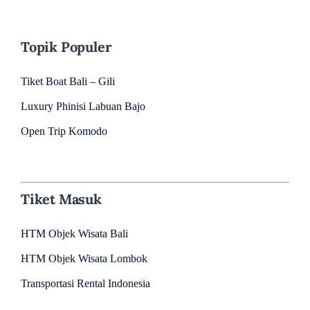
Topik Populer
Tiket Boat Bali – Gili
Luxury Phinisi Labuan Bajo
Open Trip Komodo
Tiket Masuk
HTM Objek Wisata Bali
HTM Objek Wisata Lombok
Transportasi Rental Indonesia