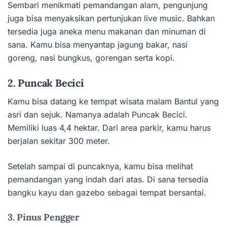
Sembari menikmati pemandangan alam, pengunjung
juga bisa menyaksikan pertunjukan live music. Bahkan
tersedia juga aneka menu makanan dan minuman di
sana. Kamu bisa menyantap jagung bakar, nasi
goreng, nasi bungkus, gorengan serta kopi.
2. Puncak Becici
Kamu bisa datang ke tempat wisata malam Bantul yang
asri dan sejuk. Namanya adalah Puncak Becici.
Memiliki luas 4,4 hektar. Dari area parkir, kamu harus
berjalan sekitar 300 meter.
Setelah sampai di puncaknya, kamu bisa melihat
pemandangan yang indah dari atas. Di sana tersedia
bangku kayu dan gazebo sebagai tempat bersantai.
3. Pinus Pengger