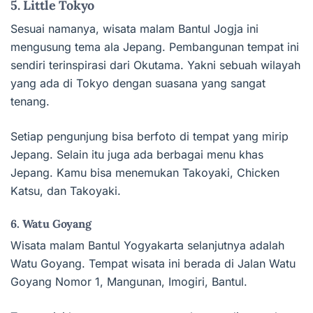
5. Little Tokyo
Sesuai namanya, wisata malam Bantul Jogja ini
mengusung tema ala Jepang. Pembangunan tempat ini
sendiri terinspirasi dari Okutama. Yakni sebuah wilayah
yang ada di Tokyo dengan suasana yang sangat
tenang.
Setiap pengunjung bisa berfoto di tempat yang mirip
Jepang. Selain itu juga ada berbagai menu khas
Jepang. Kamu bisa menemukan Takoyaki, Chicken
Katsu, dan Takoyaki.
6. Watu Goyang
Wisata malam Bantul Yogyakarta selanjutnya adalah
Watu Goyang. Tempat wisata ini berada di Jalan Watu
Goyang Nomor 1, Mangunan, Imogiri, Bantul.