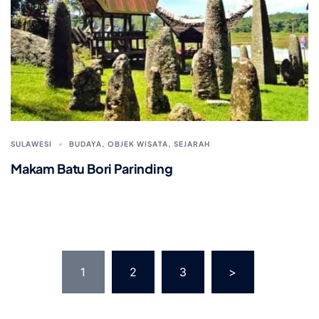
SULAWESI
BUDAYA
,
OBJEK WISATA
,
SEJARAH
Makam Batu Bori Parinding
Posts
1
2
3
>
pagination