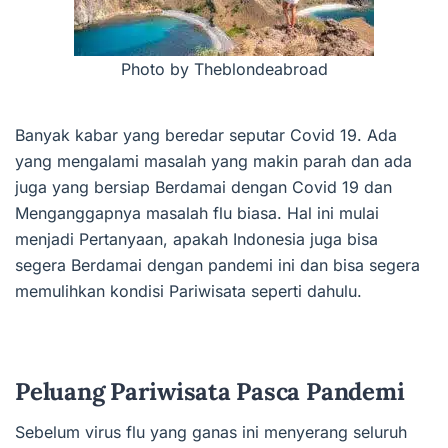
Photo by Theblondeabroad
Banyak kabar yang beredar seputar Covid 19. Ada
yang mengalami masalah yang makin parah dan ada
juga yang bersiap Berdamai dengan Covid 19 dan
Menganggapnya masalah flu biasa. Hal ini mulai
menjadi Pertanyaan, apakah Indonesia juga bisa
segera Berdamai dengan pandemi ini dan bisa segera
memulihkan kondisi Pariwisata seperti dahulu.
Peluang Pariwisata Pasca Pandemi
Sebelum virus flu yang ganas ini menyerang seluruh