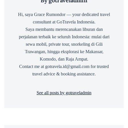
By gotraveladmin
Hi, saya Grace Rumondor — your dedicated travel
consultant at GoTravela Indonesia.
Saya membantu merencanakan liburan dan
perjalanan terbaik ke seluruh Indonesia: mulai dari
sewa mobil, private tour, snorkeling di Gili
Trawangan, hingga eksplorasi ke Makassar,
Komodo, dan Raja Ampat.
Contact me at gotravela.id@gmail.com for trusted
travel advice & booking assistance.
See all posts by gotraveladmin