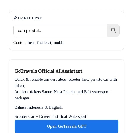
🔎 CARI CEPAT
Contoh:
beat
,
fast boat
,
mobil
GoTravela Official AI Assistant
Quick & reliable answers about scooter hire, private car with
driver,
fast boat tickets Sanur–Nusa Penida, and Bali watersport
packages.
Bahasa Indonesia & English.
Scooter
Car + Driver
Fast Boat
Watersport
Open GoTravela GPT