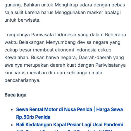
gunung. Bahkan untuk Menghirup udara dengan bebas
saja sulit karena harus Menggunakan masker apalagi
untuk berwisata.
Lumpuhnya Pariwisata Indonesia yang dalam Beberapa
waktu Belakangan Menyumbang devisa negara yang
cukup besar membuat ekonomi Indonesia cukup
Kewalahan. Bukan hanya negara, Daerah-daerah yang
awalnya merupakan daerah kuat dengan Pariwisatanya
kini harus menahan diri dan kehilangan mata
pencahariannya.
Baca juga
Sewa Rental Motor di Nusa Penida | Harga Sewa
Rp.50rb Penida
Bali Kedatangan Kapal Pesiar Lagi Usai Pandemi