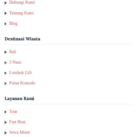
Hubungi Kami
Tentang Kami
Blog
Destinasi Wisata
Bali
3 Nusa
Lombok Gili
Pulau Komodo
Layanan Kami
Tour
Fast Boat
Sewa Motor