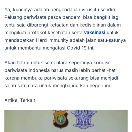
Ya, kuncinya adalah pengendalian virus itu sendiri.
Peluang pariwisata pasca pandemi bisa bangkit lagi
tentu saja dibarengi ketaatan dan kedisiplinan dalam
mengikuti protokol kesehatan serta
vaksinasi
untuk
mendapatkan Herd Immunity adalah jalan satu-satunya
untuk membantu mengatasi Covid 19 ini.
Akan tetapi untuk sementara sepertinya kondisi
pariwisata Indonesia harus masih lebih berhati-hati
karena membuka pariwisata sekarang bisa menjadi
salah satu cara untuk menghancurkan negeri ini.
Artikel Terkait