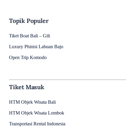
Topik Populer
Tiket Boat Bali – Gili
Luxury Phinisi Labuan Bajo
Open Trip Komodo
Tiket Masuk
HTM Objek Wisata Bali
HTM Objek Wisata Lombok
Transportasi Rental Indonesia