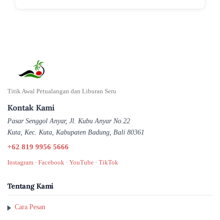
Titik Awal Petualangan dan Liburan Seru
Kontak Kami
Pasar Senggol Anyar, Jl. Kubu Anyar No.22
Kuta, Kec. Kuta, Kabupaten Badung, Bali 80361
+62 819 9956 5666
Instagram
·
Facebook
·
YouTube
·
TikTok
Tentang Kami
Cara Pesan