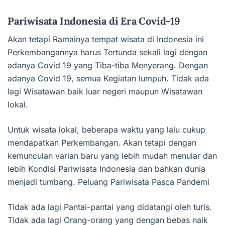
Pariwisata Indonesia di Era Covid-19
Akan tetapi Ramainya tempat wisata di Indonesia ini
Perkembangannya harus Tertunda sekali lagi dengan
adanya Covid 19 yang Tiba-tiba Menyerang. Dengan
adanya Covid 19, semua Kegiatan lumpuh. Tidak ada
lagi Wisatawan baik luar negeri maupun Wisatawan
lokal.
Untuk wisata lokal, beberapa waktu yang lalu cukup
mendapatkan Perkembangan. Akan tetapi dengan
kemunculan varian baru yang lebih mudah menular dan
lebih Kondisi Pariwisata Indonesia dan bahkan dunia
menjadi tumbang. Peluang Pariwisata Pasca Pandemi
Tidak ada lagi Pantai-pantai yang didatangi oleh turis.
Tidak ada lagi Orang-orang yang dengan bebas naik