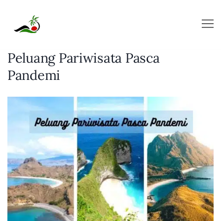
Skip
to
content
Peluang Pariwisata Pasca
Pandemi