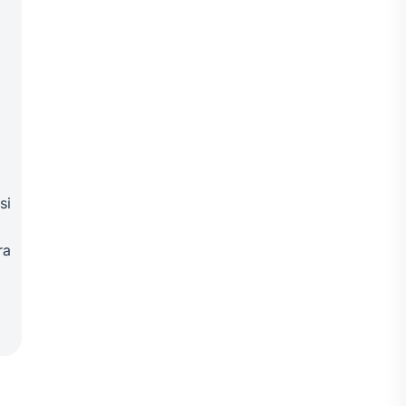
si
ra